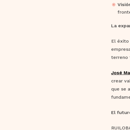
Visió
front
La expa
El éxito
empresa
terreno 
José Ma
crear va
que se a
fundame
El futu
RUILOBA 