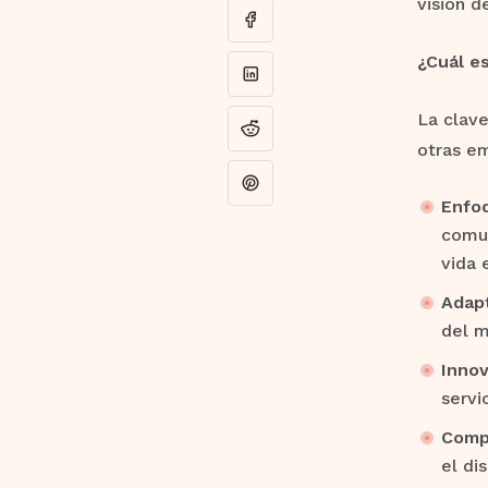
visión d
¿Cuál e
La clave
otras em
Enfoq
comun
vida 
Adapt
del m
Innov
servi
Compr
el di