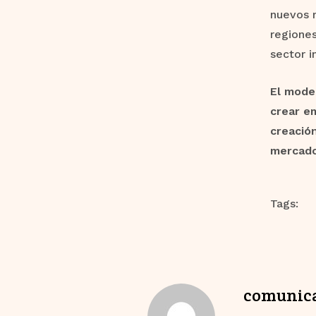
nuevos 
regiones
sector i
El mode
crear e
creación
mercado 
Tags:
comunic