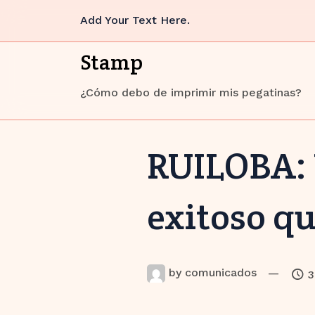
Skip
Add Your Text Here.
to
content
Stamp
¿Cómo debo de imprimir mis pegatinas?
RUILOBA: 
exitoso qu
by
comunicados
—
3