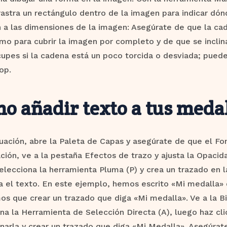
rrastra un rectángulo dentro de la imagen para indicar dón
 a las dimensiones de la imagen: Asegúrate de que la ca
mo para cubrir la imagen por completo y de que se inclina
upes si la cadena está un poco torcida o desviada; puede
op.
o añadir texto a tus meda
uación, abre la Paleta de Capas y asegúrate de que el Fon
ción, ve a la pestaña Efectos de trazo y ajusta la Opac
elecciona la herramienta Pluma (P) y crea un trazado en
 el texto. En este ejemplo, hemos escrito «Mi medalla» 
s que crear un trazado que diga «Mi medalla». Ve a la B
na la Herramienta de Selección Directa (A), luego haz cli
narla y crear un trazado que diga «Mi Medalla». Asegúrat