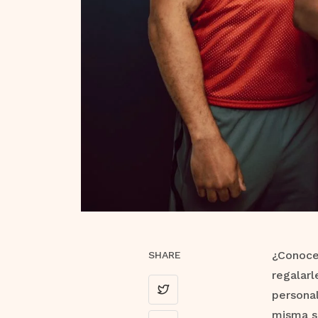
¿Conoces
SHARE
regalarl
personal
misma s