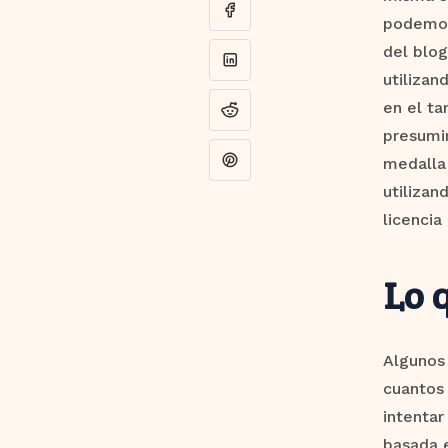
podemos
del blo
utilizan
en el ta
presumir
medalla 
utilizan
licencia
Lo 
Algunos
cuantos 
intentar
basada 