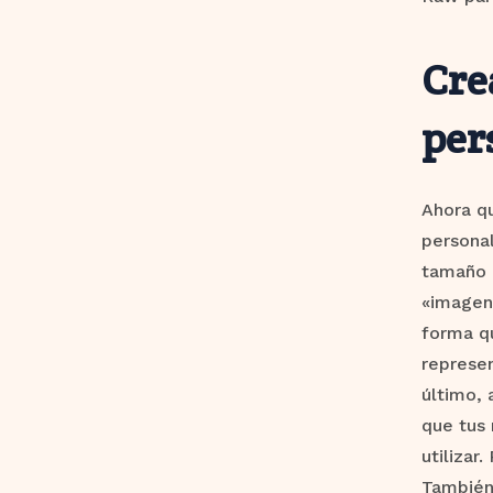
Cre
per
Ahora q
persona
tamaño q
«imagen
forma qu
represen
último, 
que tus
utilizar
También 