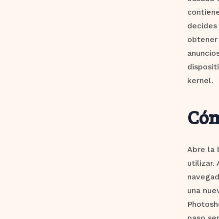
contiene
decides 
obtener 
anuncios
disposit
kernel.
Cóm
Abre la 
utilizar
navegado
una nuev
Photosh
paso ser