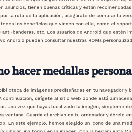
n anuncios, tienen buenas críticas y están recomendadas 
por la ruta de la aplicación, asegúrate de comprar la ve
todos los beneficios que vienen con ella, como el soport
 anti-banderas, etc. Los usuarios de Android que estén i
ivo Android pueden consultar nuestras ROMs personalizada
o hacer medallas persona
biblioteca de imágenes prediseñadas en tu navegador y b
. A continuación, dirígete al sitio web donde está almacen
r. Una vez que hayas localizado la imagen, simplemente h
a ventana. Guarda el archivo en tu ordenador y ábrelo e
op. En este ejemplo, hemos elegido un icono de una meda
ía dibujar una forma en la imagen. Con la herramienta Ma