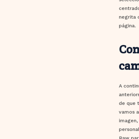
centrado
negrita 
página.
Con
cam
A contin
anterio
de que 
vamos a 
imagen, 
personal
Raw para