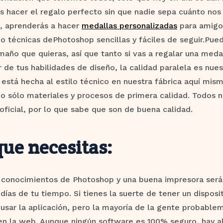
 hacer el regalo perfecto sin que nadie sepa cuánto nos
g, aprenderás a hacer
medallas personalizadas
para amigos
do técnicas dePhotoshop sencillas y fáciles de seguir.Pue
maño que quieras, así que tanto si vas a regalar una meda
 de tus habilidades de diseño, la calidad paralela es nue
está hecha al estilo técnico en nuestra fábrica aquí mism
do sólo materiales y procesos de primera calidad. Todos 
 oficial, por lo que sabe que son de buena calidad.
que necesitas:
 conocimientos de Photoshop y una buena impresora serán
días de tu tiempo. Si tienes la suerte de tener un dispos
 usar la aplicación, pero la mayoría de la gente probable
en la web. Aunque ningún software es 100% seguro, hay a