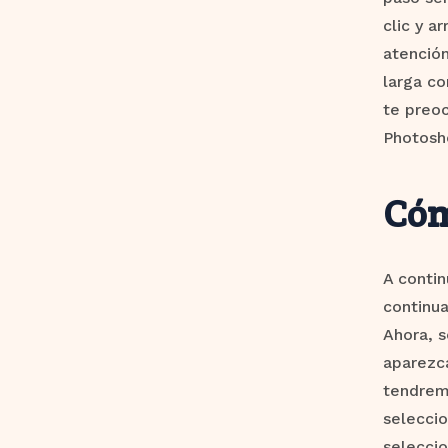
clic y a
atención
larga co
te preoc
Photosh
Cóm
A contin
continua
Ahora, s
aparezca
tendremo
seleccio
seleccio